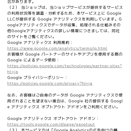
合があります。
（２） 当ショップは、当ショップサービスが提供するサービス
の利用状況等を調査・分析するため、本サービス上に Google
LLCが提供する Google アナリティクスを利用しています。G
oogleアナリティクスでデータが収集、処理される仕組みその
他Googleアナリティクスの詳しい情報につきましては、同社
のサイトをご覧ください。
Google アナリティクス 利用規約：
https://www.google.com/analytics/terms/jp.html
お客様が Google パートナーのサイトやアプリを使用する際の
Google によるデータ使用：
https://policies.google.com/technologies/partner-sites?
hl=ja
Google プライバシーポリシー：
https://policies.google.com/privacy?hl=ja
なお、お客様はご自身のデータが Google アナリティクスで使
用されることを望まない場合は、Google 社の提供する Googl
e アナリティクス オプトアウト アドオンをご利用ください。
Google アナリティクス オプトアウト アドオン：
https://tools.google.com/dlpage/gaoptout
（３） 本サービスでは「Google Analyticsの広告向けの機